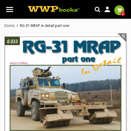

0
Domů
RG-31 MRAP in detail part one