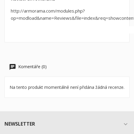
http://armorama.com/modules.php?
op=modload&name=Reviews&file=index&req=showconten
Komentáře (0)
Na tento produkt momentálně není přidána žádná recenze.
NEWSLETTER
