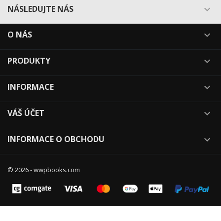
NÁSLEDUJTE NÁS

O NÁS

PRODUKTY

INFORMACE

VÁŠ ÚČET

INFORMACE O OBCHODU

© 2026 - wwpbooks.com