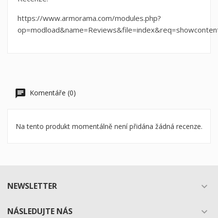
https://www.armorama.com/modules.php?
op=modload&name=Reviews&file=index&req=showconten
Komentáře (0)
Na tento produkt momentálně není přidána žádná recenze.
NEWSLETTER

NÁSLEDUJTE NÁS
