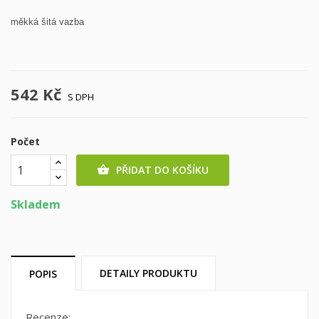
měkká šitá vazba
542 Kč
S DPH
Počet
PŘIDAT DO KOŠÍKU

Skladem
DETAILY PRODUKTU
POPIS
Recenze: