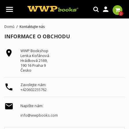

0
Domů
Kontaktujte nás
INFORMACE O OBCHODU
WWP Bookshop

Lenka Kořánová
Hrádková 2169,
190 16 Praha 9
Česko
Zavolejte nám:

+420602255762

Napište nám:
info@wwpbooks.com