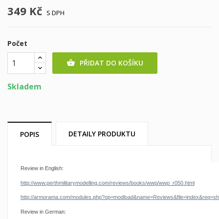
349 Kč
S DPH
Počet
PŘIDAT DO KOŠÍKU

Skladem
DETAILY PRODUKTU
POPIS
Review in English:
http://www.perthmilitarymodelling.com/reviews/books/wwp/wwp_r050.html
http://armorama.com/modules.php?op=modload&name=Reviews&file=index&req=s
Review in German: