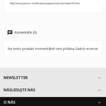
http://www.panzer-modell.de/ausgepackt/archiv/wwp/r50.htm
Komentáře (0)
Na tento produkt momentálně není přidána žádná recenze.
NEWSLETTER

NÁSLEDUJTE NÁS

O NÁS
