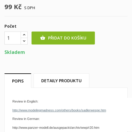
99 Kč
S DPH
Počet
PŘIDAT DO KOŠÍKU

Skladem
DETAILY PRODUKTU
POPIS
Review in English:
http://www.modelingmadness.com/others/books/sadlerwespe.htm
Review in German:
http://www.panzer-modell.de/ausgepackt/archiv/wwp/r20.htm