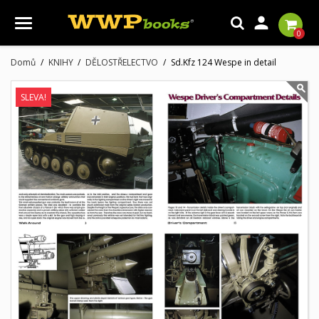

0
Domů
KNIHY
DĚLOSTŘELECTVO
Sd.Kfz 124 Wespe in detail
SLEVA!