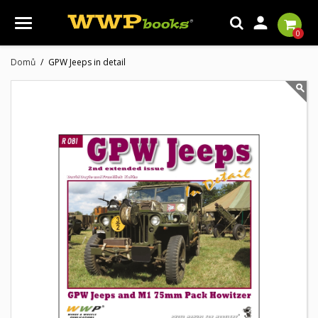

0
Domů
GPW Jeeps in detail