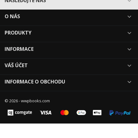
NÁSLEDUJTE NÁS

O NÁS

PRODUKTY

INFORMACE

VÁŠ ÚČET

INFORMACE O OBCHODU

© 2026 - wwpbooks.com