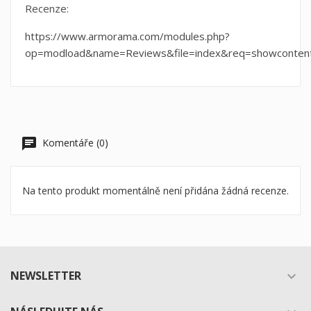
Recenze:
https://www.armorama.com/modules.php?
op=modload&name=Reviews&file=index&req=showconten
Komentáře (0)
Na tento produkt momentálně není přidána žádná recenze.
NEWSLETTER
