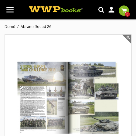

0
Domů
Abrams Squad 26