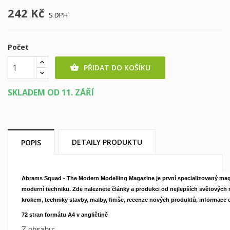
242 Kč
S DPH
Počet
PŘIDAT DO KOŠÍKU

SKLADEM OD 11. ZÁŘÍ
DETAILY PRODUKTU
POPIS
Abrams Squad - The Modern Modelling Magazine je první specializovaný ma
moderní techniku. Zde naleznete články a produkci od nejlepších světových
krokem, techniky stavby, malby, finiše, recenze nových produktů, informace 
72
stran formátu A4 v angličtině
Z obsahu: