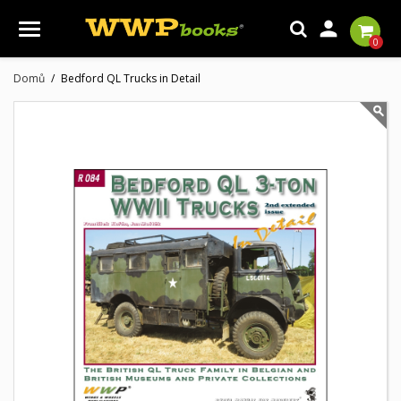

0
Domů
Bedford QL Trucks in Detail