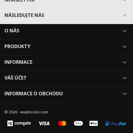

NÁSLEDUJTE NÁS

O NÁS

PRODUKTY

INFORMACE

VÁŠ ÚČET

INFORMACE O OBCHODU

© 2026 - wwpbooks.com