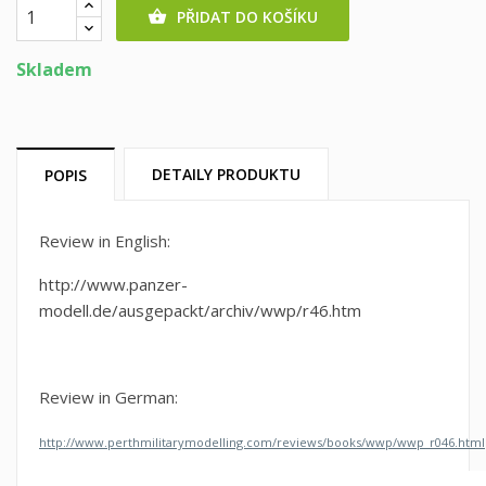
PŘIDAT DO KOŠÍKU

Skladem
DETAILY PRODUKTU
POPIS
Review in English:
http://www.panzer-
modell.de/ausgepackt/archiv/wwp/r46.htm
Review in German:
http://www.perthmilitarymodelling.com/reviews/books/wwp/wwp_r046.html